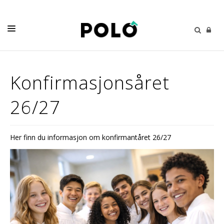
DÅP-VIGSEL-GRAVFERD
Konfirmasjonsåret
KYRKJELYDEN
26/27
BARN
UNGDOM
Her finn du informasjon om konfirmantåret 26/27
VAKSEN
KONTAKT
KALENDER